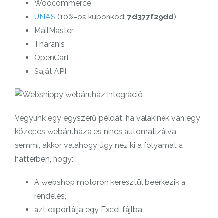
Woocommerce
UNAS
(10%-os kuponkód:
7d377f29dd
)
MailMaster
Tharanis
OpenCart
Saját API
Vegyünk egy egyszerű példát: ha valakinek van egy
közepes webáruháza és nincs automatizálva
semmi, akkor valahogy úgy néz ki a folyamat a
háttérben, hogy:
A webshop motoron keresztül beérkezik a
rendelés,
azt exportálja egy Excel fájlba,