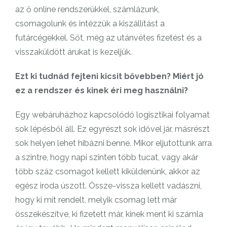
az ő online rendszerükkel, számlázunk,
csomagolunk és intézzük a kiszállítást a
futárcégekkel. Sőt, még az utánvétes fizetést és a
visszaküldött árukat is kezeljük.
Ezt ki tudnád fejteni kicsit bővebben? Miért jó
ez a rendszer és kinek éri meg használni?
Egy webáruházhoz kapcsolódó logisztikai folyamat
sok lépésből áll. Ez egyrészt sok idővel jár, másrészt
sok helyen lehet hibázni benne. Mikor eljutottunk arra
a szintre, hogy napi szinten több tucat, vagy akár
több száz csomagot kellett kiküldenünk, akkor az
egész iroda úszott. Össze-vissza kellett vadászni,
hogy ki mit rendelt, melyik csomag lett már
összekészítve, ki fizetett már, kinek ment ki számla