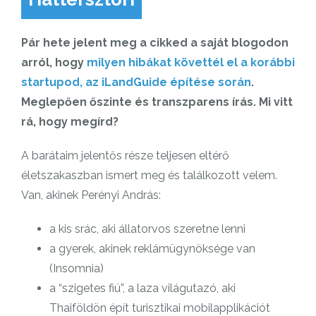
Pár hete jelent meg a cikked a saját blogodon
arról, hogy
milyen hibákat követtél el a korábbi
startupod, az iLandGuide építése során
.
Meglepően őszinte és transzparens írás. Mi vitt
rá, hogy megírd?
A barátaim jelentős része teljesen eltérő
életszakaszban ismert meg és találkozott velem.
Van, akinek Perényi András:
a kis srác, aki állatorvos szeretne lenni
a gyerek, akinek reklámügynöksége van
(Insomnia)
a “szigetes fiú”, a laza világutazó, aki
Thaiföldön épít turisztikai mobilapplikációt