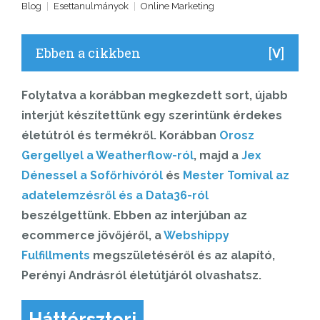
Blog
|
Esettanulmányok
|
Online Marketing
Ebben a cikkben
[
]
V
Folytatva a korábban megkezdett sort, újabb
interjút készítettünk egy szerintünk érdekes
életútról és termékről. Korábban
Orosz
Gergellyel a Weatherflow-ról
, majd a
Jex
Dénessel a Sofőrhívóról
és
Mester Tomival az
adatelemzésről és a Data36-ról
beszélgettünk. Ebben az interjúban az
ecommerce jövőjéről, a
Webshippy
Fulfillments
megszületéséről és az alapító,
Perényi Andrásról életútjáról olvashatsz.
Háttérsztori