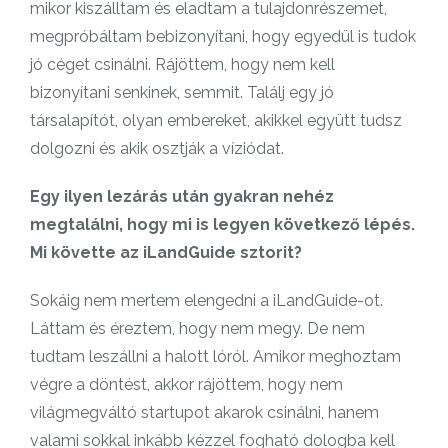
mikor kiszálltam és eladtam a tulajdonrészemet,
megpróbáltam bebizonyítani, hogy egyedül is tudok
jó céget csinálni. Rájöttem, hogy nem kell
bizonyítani senkinek, semmit. Találj egy jó
társalapítót, olyan embereket, akikkel együtt tudsz
dolgozni és akik osztják a víziódat.
Egy ilyen lezárás után gyakran nehéz
megtalálni, hogy mi is legyen következő lépés.
Mi követte az iLandGuide sztorit?
Sokáig nem mertem elengedni a iLandGuide-ot.
Láttam és éreztem, hogy nem megy. De nem
tudtam leszállni a halott lóról. Amikor meghoztam
végre a döntést, akkor rájöttem, hogy nem
világmegváltó startupot akarok csinálni, hanem
valami sokkal inkább kézzel fogható dologba kell