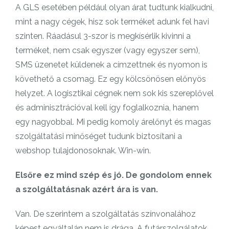
A GLS esetében például olyan árat tudtunk kialkudni,
mint a nagy cégek, hisz sok terméket adunk fel havi
szinten. Ráadásul 3-szor is megkísérlik kivinni a
terméket, nem csak egyszer (vagy egyszer sem),
SMS üzenetet küldenek a címzettnek és nyomon is
követhető a csomag. Ez egy kölcsönösen előnyös
helyzet. A logisztikai cégnek nem sok kis szereplővel
és adminisztrációval kell így foglalkoznia, hanem
egy nagyobbal. Mi pedig komoly árelőnyt és magas
szolgáltatási minőséget tudunk biztosítani a
webshop tulajdonosoknak. Win-win.
Elsőre ez mind szép és jó. De gondolom ennek
a szolgáltatásnak azért ára is van.
Van. De szerintem a szolgáltatás színvonalához
képest egyáltalán nem is drága. A futárszolgálatok