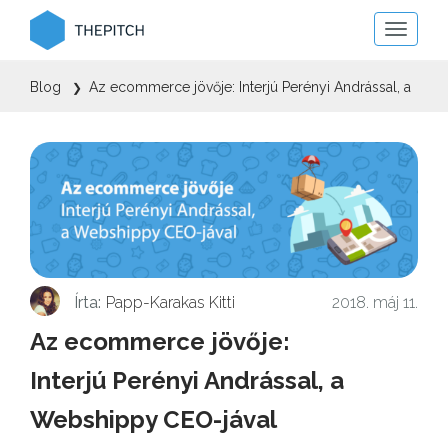
Toggle
The Pitch
naviga
Blog
Az ecommerce jövője: Interjú Perényi Andrással, a
❯
Webshippy CEO-jával
Írta:
Papp-Karakas Kitti
2018. máj 11.
Az ecommerce jövője:
Interjú Perényi Andrással, a
Webshippy CEO-jával