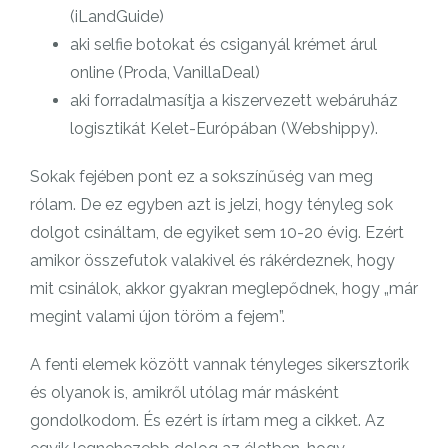
(iLandGuide)
aki selfie botokat és csiganyál krémet árul
online (Proda, VanillaDeal)
aki forradalmasítja a kiszervezett webáruház
logisztikát Kelet-Európában (Webshippy).
Sokak fejében pont ez a sokszínűség van meg
rólam. De ez egyben azt is jelzi, hogy tényleg sok
dolgot csináltam, de egyiket sem 10-20 évig. Ezért
amikor összefutok valakivel és rákérdeznek, hogy
mit csinálok, akkor gyakran meglepődnek, hogy „már
megint valami újon töröm a fejem”.
A fenti elemek között vannak tényleges sikersztorik
és olyanok is, amikről utólag már másként
gondolkodom. És ezért is írtam meg a cikket. Az