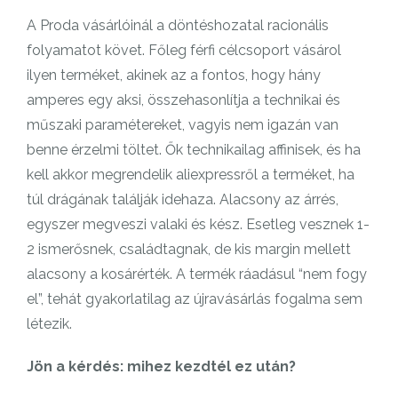
A Proda vásárlóinál a döntéshozatal racionális
folyamatot követ. Főleg férfi célcsoport vásárol
ilyen terméket, akinek az a fontos, hogy hány
amperes egy aksi, összehasonlítja a technikai és
műszaki paramétereket, vagyis nem igazán van
benne érzelmi töltet. Ők technikailag affinisek, és ha
kell akkor megrendelik aliexpressről a terméket, ha
túl drágának találják idehaza. Alacsony az árrés,
egyszer megveszi valaki és kész. Esetleg vesznek 1-
2 ismerősnek, családtagnak, de kis margin mellett
alacsony a kosárérték. A termék ráadásul “nem fogy
el”, tehát gyakorlatilag az újravásárlás fogalma sem
létezik.
Jön a kérdés: mihez kezdtél ez után?