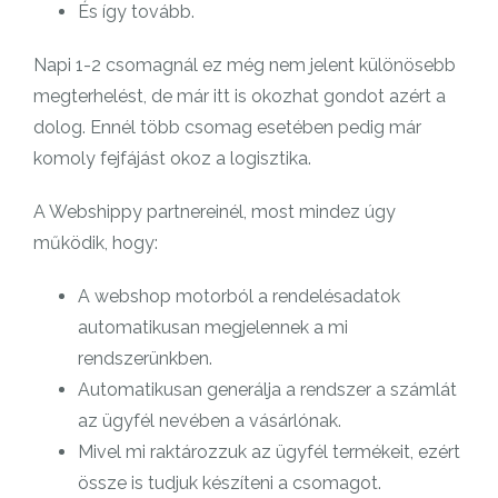
És így tovább.
Napi 1-2 csomagnál ez még nem jelent különösebb
megterhelést, de már itt is okozhat gondot azért a
dolog. Ennél több csomag esetében pedig már
komoly fejfájást okoz a logisztika.
A Webshippy partnereinél, most mindez úgy
működik, hogy:
A webshop motorból a rendelésadatok
automatikusan megjelennek a mi
rendszerünkben.
Automatikusan generálja a rendszer a számlát
az ügyfél nevében a vásárlónak.
Mivel mi raktározzuk az ügyfél termékeit, ezért
össze is tudjuk készíteni a csomagot.