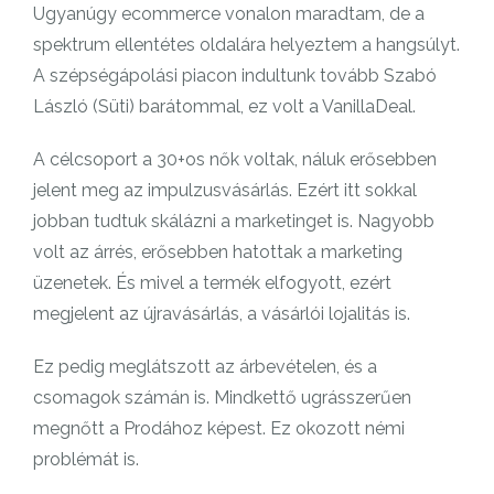
Ugyanúgy ecommerce vonalon maradtam, de a
spektrum ellentétes oldalára helyeztem a hangsúlyt.
A szépségápolási piacon indultunk tovább Szabó
László (Süti) barátommal, ez volt a VanillaDeal.
A célcsoport a 30+os nők voltak, náluk erősebben
jelent meg az impulzusvásárlás. Ezért itt sokkal
jobban tudtuk skálázni a marketinget is. Nagyobb
volt az árrés, erősebben hatottak a marketing
üzenetek. És mivel a termék elfogyott, ezért
megjelent az újravásárlás, a vásárlói lojalitás is.
Ez pedig meglátszott az árbevételen, és a
csomagok számán is. Mindkettő ugrásszerűen
megnőtt a Prodához képest. Ez okozott némi
problémát is.