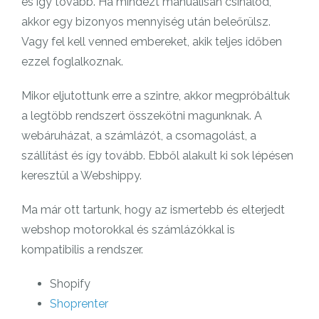
és így tovább. Ha mindezt manuálisan csinálod,
akkor egy bizonyos mennyiség után beleőrülsz.
Vagy fel kell venned embereket, akik teljes időben
ezzel foglalkoznak.
Mikor eljutottunk erre a szintre, akkor megpróbáltuk
a legtöbb rendszert összekötni magunknak. A
webáruházat, a számlázót, a csomagolást, a
szállítást és így tovább. Ebből alakult ki sok lépésen
keresztül a Webshippy.
Ma már ott tartunk, hogy az ismertebb és elterjedt
webshop motorokkal és számlázókkal is
kompatibilis a rendszer.
Shopify
Shoprenter