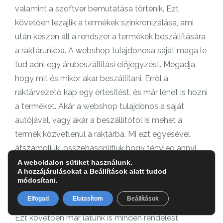
valamint a szoftver bemutatása történik. Ezt
követően lezajlik a termékek szinkronizálása, ami
után készen áll a rendszer a termékek beszállítására
a raktárunkba. A webshop tulajdonosa saját maga le
tud adni egy árubeszállítási előjegyzést. Megadja,
hogy mit és mikor akar beszállítani. Erről a
raktárvezető kap egy értesítést, és már lehet is hozni
a terméket. Akár a webshop tulajdonos a saját
autójával, vagy akár a beszállítótól is mehet a
termék közvetlenül a raktárba. Mi ezt egyesével
átszámoljuk, összehasonlítjuk hogy tényleg annyi
jött-e, mint amit az ügyfél rendelt. Majd kiállítjuk a
A weboldalon sütiket használunk.
A hozzájárulásokat a Beállítások alatt tudod
digitális szállítólevelet arról, hogy mit bevételeztünk.
módosítani.
A termék így bent van nálunk készleten, a
Elfogad
Elutasítom
Beállítások
webáruház pedig ellenőrizheti a készletszinteket.
Ezt követően már látunk is minden rendelést