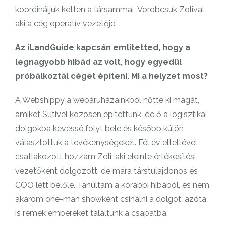
koordináljuk ketten a társammal, Vorobcsuk Zolival,
aki a cég operatív vezetője.
Az iLandGuide kapcsán említetted, hogy a
legnagyobb hibád az volt, hogy egyedül
próbálkoztál céget építeni. Mi a helyzet most?
A Webshippy a webáruházainkból nőtte ki magát,
amiket Sütivel közösen építettünk, de ő a logisztikai
dolgokba kevéssé folyt bele és később külön
választottuk a tevékenységeket. Fél év elteltével
csatlakozott hozzám Zoli, aki eleinte értékesítési
vezetőként dolgozott, de mára társtulajdonos és
COO lett belőle. Tanultam a korábbi hibából, és nem
akarom one-man showként csinálni a dolgot, azóta
is remek embereket találtunk a csapatba.