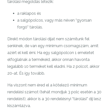
tárolási megoldás létezik:
a raklapos és
a salgópolcos, vagy más néven “gyorsan
forgó” tárolás.
Direkt módon tárolási díjat nem számítunk fel
senkinek, de van egy minimum csomagszám, amit
azért el kell érni. Ha egy salgópolcon 1 emeletet
elfoglalnak a termékeid, akkor onnan havonta
legalább 10 terméket kell eladni. Ha 2 polcot, akkor
20-at. És így tovább.
Ha viszont nem éred el a kötelező minimum
rendelési számot (tehát mondjuk 3 polc esetén a 30
rendelést), akkor is a 30 rendelésnyi “tárolási” díj lesz
kiszámlázva.