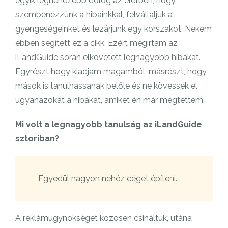
egyik legnehezebb dolog az életben, hogy
szembenézzünk a hibáinkkal, felvállaljuk a
gyengeségeinket és lezárjunk egy korszakot. Nekem
ebben segített ez a cikk. Ezért megírtam az
iLandGuide során elkövetett legnagyobb hibákat.
Egyrészt hogy kiadjam magamból, másrészt, hogy
mások is tanulhassanak belőle és ne kövessék el
ugyanazokat a hibákat, amiket én már megtettem.
Mi volt a legnagyobb tanulság az iLandGuide
sztoriban?
Egyedül nagyon nehéz céget építeni.
A reklámügynökséget közösen csináltuk, utána