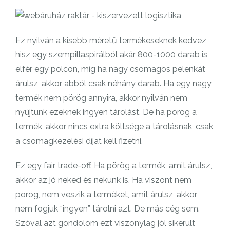
Ez nyilván a kisebb méretű termékeseknek kedvez,
hisz egy szempillaspirálból akár 800-1000 darab is
elfér egy polcon, míg ha nagy csomagos pelenkát
árulsz, akkor abból csak néhány darab. Ha egy nagy
termék nem pörög annyira, akkor nyilván nem
nyújtunk ezeknek ingyen tárolást. De ha pörög a
termék, akkor nincs extra költsége a tárolásnak, csak
a csomagkezelési díjat kell fizetni.
Ez egy fair trade-off. Ha pörög a termék, amit árulsz,
akkor az jó neked és nekünk is. Ha viszont nem
pörög, nem veszik a terméket, amit árulsz, akkor
nem fogjuk “ingyen” tárolni azt. De más cég sem.
Szóval azt gondolom ezt viszonylag jól sikerült