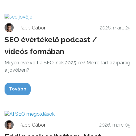
Papp Gábor
2026. márc 25.
SEO évértékelő podcast /
videós formában
Milyen éve volt a SEO-nak 2025-re? Merre tart az iparág
a jövőben?
Tovább
Papp Gábor
2026. márc 05.