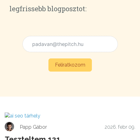
legfrissebb blogposztot:
Hírlevél feliratkozás
Feliratkozom
Papp Gábor
2026. febr 09.
Teszteltem 121