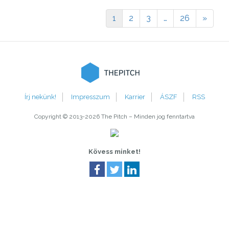
1
2
3
…
26
»
The
Írj nekünk!
Impresszum
Karrier
ÁSZF
RSS
Copyright © 2013-2026 The Pitch – Minden jog fenntartva
Kövess minket!