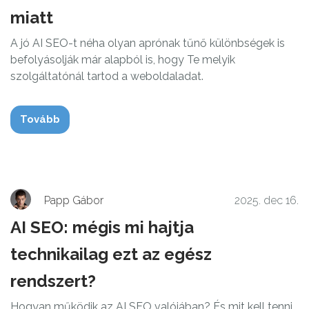
miatt
A jó AI SEO-t néha olyan aprónak tűnő különbségek is
befolyásolják már alapból is, hogy Te melyik
szolgáltatónál tartod a weboldaladat.
Tovább
Papp Gábor
2025. dec 16.
AI SEO: mégis mi hajtja
technikailag ezt az egész
rendszert?
Hogyan működik az AI SEO valójában? És mit kell tenni